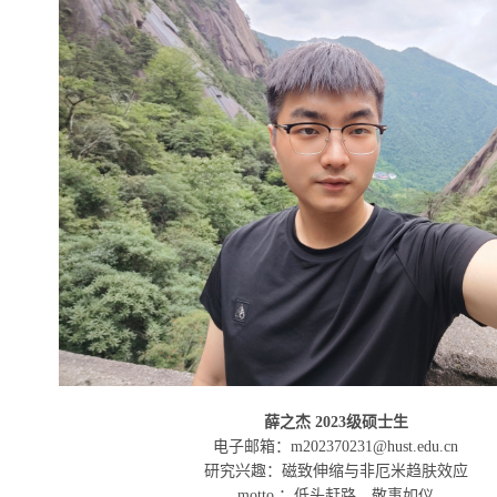
薛之杰 2023级硕士生
电子邮箱：m202370231@hust.edu.cn
研究兴趣：磁致伸缩与非厄米趋肤效应
motto ：低头赶路，敬事如仪