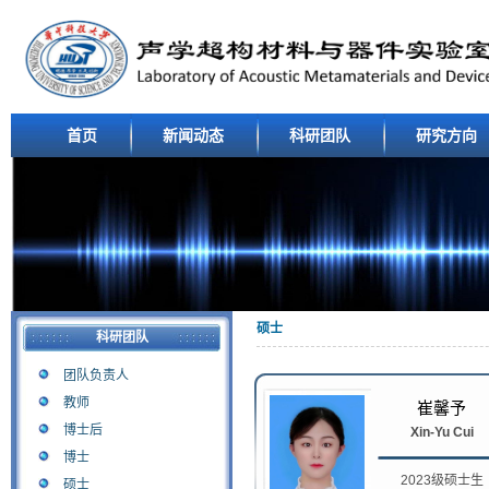
首页
新闻动态
科研团队
研究方向
硕士
科研团队
团队负责人
教师
崔馨予
博士后
Xin-Yu Cui
博士
2023级硕士生
硕士