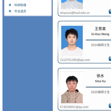
科研助理
毕业成员
xinyucui@hust.edu.cn
王思昊
Si-Hao Wang
2024级硕士生
2110701395@qq.com
徐水
Shui Xu
2025级硕士生
674029691@qq.com