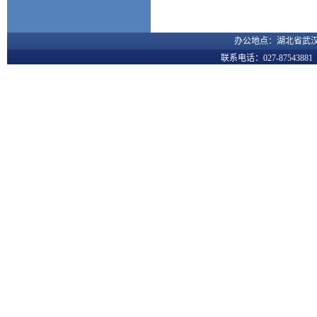
办公地点：湖北省武汉
联系电话：027-8754388
您是本