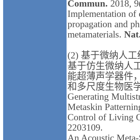
Commun.
2018, 9
Implementation of 
propagation and pha
metamaterials.
Nat
(2)
基于微纳人工
基于仿生微纳人
能超薄声学器件
和多尺度生物医
Generating Multist
Metaskin Patternin
Control of Living
2203109.
An Acoustic Meta‐S