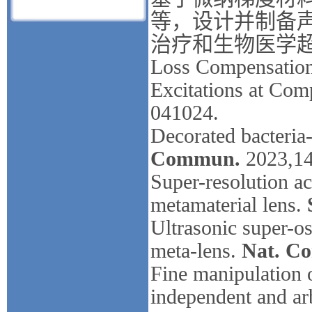
等，设计并制备
治疗和生物医学
Loss Compensation 
Excitations at Com
041024.
Decorated bacteria-
Commun.
2023,14
Super-resolution ac
metamaterial lens.
Ultrasonic super-os
meta-lens.
Nat. C
Fine manipulation 
independent and arb